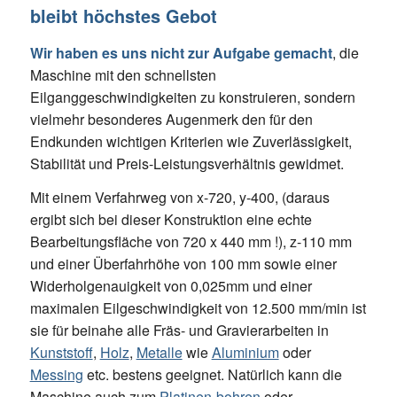
bleibt höchstes Gebot
Wir haben es uns nicht zur Aufgabe gemacht
, die
Maschine mit den schnellsten
Eilganggeschwindigkeiten zu konstruieren, sondern
vielmehr besonderes Augenmerk den für den
Endkunden wichtigen Kriterien wie Zuverlässigkeit,
Stabilität und Preis-Leistungsverhältnis gewidmet.
Mit einem Verfahrweg von x-720, y-400, (daraus
ergibt sich bei dieser Konstruktion eine echte
Bearbeitungsfläche von 720 x 440 mm !), z-110 mm
und einer Überfahrhöhe von 100 mm sowie einer
Widerholgenauigkeit von 0,025mm und einer
maximalen Eilgeschwindigkeit von 12.500 mm/min ist
sie für beinahe alle Fräs- und Gravierarbeiten in
Kunststoff
,
Holz
,
Metalle
wie
Aluminium
oder
Messing
etc. bestens geeignet. Natürlich kann die
Maschine auch zum
Platinen-bohren
oder