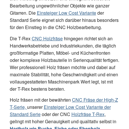
Bearbeitung ungewöhnlicher Objekte wie ganzer
Gitarren. Die
Einsteiger Low Cost Variante
der
Standard Serie eignet sich darüber hinaus besonders
für den Einstieg in die CNC Holzbearbeitung.
Die T-Rex
CNC Holzfräse
hingegen richtet sich an
Handwerksbetriebe und Industriekunden, die täglich
großformatige Platten, Möbel- und Küchenfronten
oder komplexe Holzbauteile in Serienqualität fertigen.
Wer professionell Holz fräsen möchte und dabei auf
maximale Stabilität, hohe Geschwindigkeit und einen
vollausgestatteten Maschinenpark Wert legt, ist mit
der T-Rex bestens beraten.
Holz fräsen mit der bewährten
CNC Fräse der High-Z
T-Serie,
unserer
Einsteiger Low Cost Variante der
Standard Serie
oder der CNC
Holzfräse T-Rex
,
gelingt mit hoher Genauigkeit und qualitativ selbst in
Hartholz wie Buche, Eiche oder Ebenholz
.