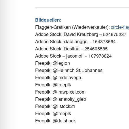
Bildquellen:
Flaggen-Grafiken (Wiederverkäufer):
circle-fl
Adobe Stock: David Kreuzberg – 524675237
Adobe Stock: xiaoliangge – 164378664
Adobe Stock: Destina – 254605585
Adobe Stock – jacomofl – 107973824
Freepik: @legion​
Freepik: @Heinrich St. Johannes,
Freepik: @ mdelavega
Freepik: @freepik​
Freepik: @ rawpixel.com
Freepik: @ anatoliy_gleb
Freepik:
@ilstock21
Freepik:
@freepik
Freepik:
@dotshock