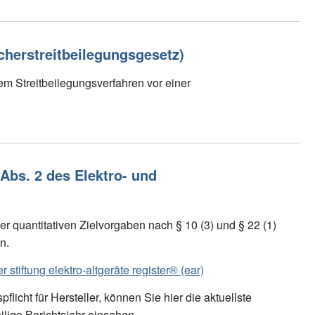
herstreitbeilegungsgesetz)
nem Streitbeilegungsverfahren vor einer
Abs. 2 des Elektro- und
er quantitativen Zielvorgaben nach § 10 (3) und § 22 (1)
n.
r stiftung elektro-altgeräte register® (ear)
licht für Hersteller, können Sie hier die aktuellste
ilige Berichtsjahr einsehen.