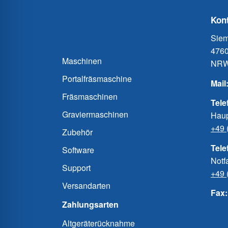
Kont
Siem
4760
Maschinen
NRW
Portalfräsmaschine
Mail
Fräsmaschinen
Tele
Graviermaschinen
Haup
+49 
Zubehör
Tele
Software
Notfa
Support
+49 
Versandarten
Fax
Zahlungsarten
Altgeräterücknahme