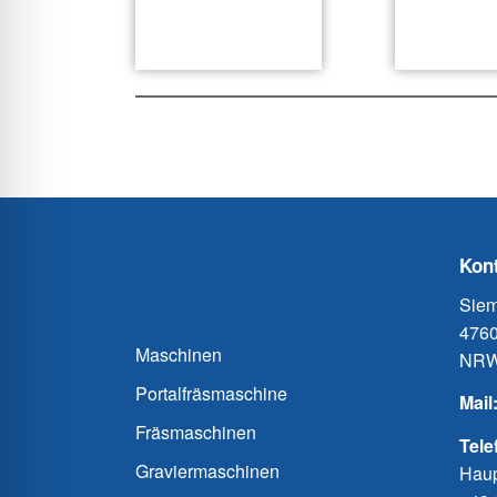
Kont
Siem
4760
Maschinen
NRW
Portalfräsmaschine
Mail
Fräsmaschinen
Tele
Graviermaschinen
Haup