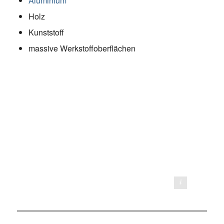
Aluminium
Holz
Kunststoff
massive Werkstoffoberflächen
Foto von @tyson_moore (Instagram)