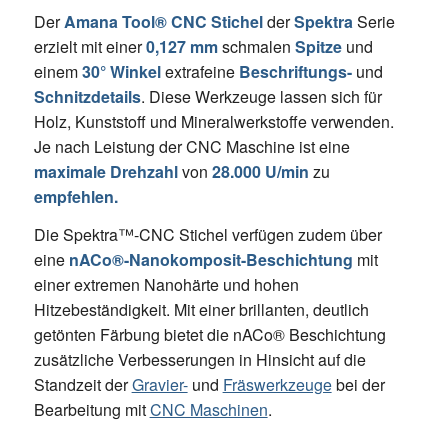
Der
Amana Tool® CNC Stichel
der
Spektra
Serie
erzielt mit einer
0,127 mm
schmalen
Spitze
und
einem
30° Winkel
extrafeine
Beschriftungs-
und
Schnitzdetails
. Diese Werkzeuge lassen sich für
Holz, Kunststoff und Mineralwerkstoffe verwenden.
Je nach Leistung der CNC Maschine ist eine
maximale Drehzahl
von
28.000
U/min
zu
empfehlen.
Die Spektra™-CNC Stichel verfügen zudem über
eine
nACo®-Nanokomposit-Beschichtung
mit
einer extremen Nanohärte und hohen
Hitzebeständigkeit. Mit einer brillanten, deutlich
getönten Färbung bietet die nACo® Beschichtung
zusätzliche Verbesserungen in Hinsicht auf die
Standzeit der
Gravier-
und
Fräswerkzeuge
bei der
Bearbeitung mit
CNC Maschinen
.