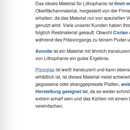
Das ideale Material für Lithophanie ist
6mm we
Oberflächenmaterial, hergestellt von der Firm
erhalten, da das Material nur von speziellen 
genutzt wird. Viele unserer Kunden haben Ih
folglich Restmaterial gekauft. Obwohl
Corian
e
während des Fräsvorgangs zu feinem Puder und
Avonite
ist ein Material mit ähnlich transluze
von Lithophanie ein gutes Ergebnis.
Plexiglas
ist weiß transluzent und kann ebens
erhältlich ist, ist dieses Material meist schwier
gegossene oder stranggepresste Platten,
wob
Herstellung geeignet ist
, da es weder schmi
extrem scharf sein und das Kühlen mit einem Lu
vereinfachen.