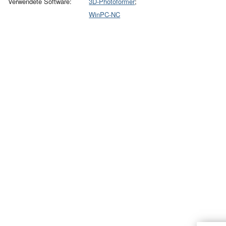
Verwendete Software:
3D-Photoformer
;
WinPC-NC