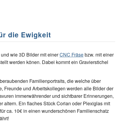
ür die Ewigkeit
t und wie 3D Bilder mit einer
CNC Fräse
bzw. mit einer
ellt werden könen. Dabei kommt ein Gravierstichel
mberaubenden Familienportraits, die welche über
e, Freunde und Arbeitskollegen werden alle Bilder der
ravuren immerwährender und sichtbarer Erinnerungen,
r altern. Ein flaches Stück Corian oder Plexiglas mit
ür ca. 10€ in einen wunderschönen Familienschatz
ährt!