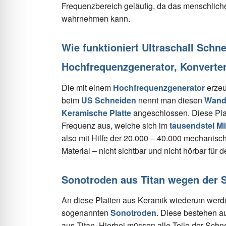
Frequenzbereich geläufig, da das menschliche
wahrnehmen kann.
Wie funktioniert Ultraschall Schn
Hochfrequenzgenerator, Konverte
Die mit einem
Hochfrequenzgenerator
erzeu
beim
US Schneiden
nennt man diesen
Wandl
Keramische Platte
angeschlossen. Diese Platt
Frequenz aus, welche sich im
tausendstel Mi
also mit Hilfe der 20.000 – 40.000 mechanis
Material – nicht sichtbar und nicht hörbar für
Sonotroden aus Titan wegen der S
An diese Platten aus Keramik wiederum werde
sogenannten
Sonotroden
. Diese bestehen a
aus Titan. Hierbei müssen alle Teile der Schne