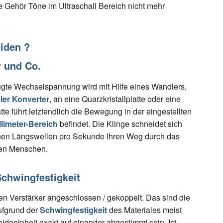
 Gehör Töne im Ultraschall Bereich nicht mehr
eiden ?
r und Co.
gte Wechselspannung wird mit Hilfe eines Wandlers,
er Konverter
, an eine Quarzkristallplatte oder eine
e führt letztendlich die Bewegung in der eingestellten
llimeter-Bereich
befindet. Die Klinge schneidet sich
chen Längswellen pro Sekunde Ihren Weg durch das
 den Menschen.
chwingfestigkeit
n Verstärker angeschlossen / gekoppelt. Das sind die
ufgrund der
Schwingfestigkeit
des Materiales meist
ideeinheit exakt auf einander abgestimmt sein. Ist