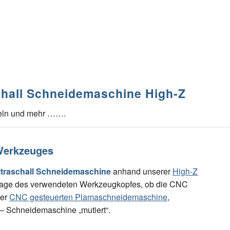
chall Schneidemaschine High-Z
teln und mehr …….
Werkzeuges
ltraschall Schneidemaschine
anhand unserer
High-Z
e Frage des verwendeten Werkzeugkopfes, ob die CNC
ner
CNC gesteuerten Plamaschneidemaschine
,
 – Schneidemaschine „mutiert“.