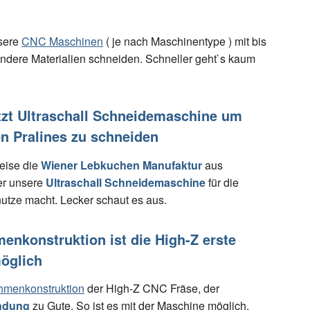
sere
CNC Maschinen
( je nach Maschinentype ) mit bis
dere Materialien schneiden. Schneller geht`s kaum
zt Ultraschall Schneidemaschine um
n Pralines zu schneiden
eise die
Wiener Lebkuchen Manufaktur
aus
er unsere
Ultraschall Schneidemaschine
für die
nutze macht. Lecker schaut es aus.
enkonstruktion ist die High-Z erste
möglich
hmenkonstruktion
der High-Z CNC Fräse, der
ndung
zu Gute. So ist es mit der Maschine möglich,