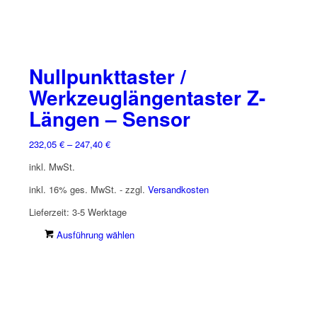
Nullpunkttaster /
Werkzeuglängentaster Z-
Längen – Sensor
232,05
€
–
247,40
€
inkl. MwSt.
inkl. 16% ges. MwSt. - zzgl.
Versandkosten
Lieferzeit:
3-5 Werktage
Dieses
Ausführung wählen
Produkt
weist
mehrere
Varianten
auf.