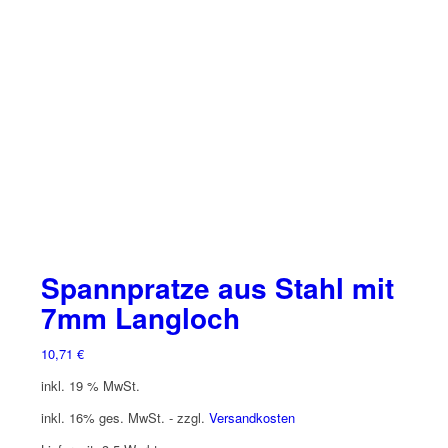
Die
Optionen
können
auf
der
Produktseite
gewählt
werden
Spannpratze aus Stahl mit
7mm Langloch
10,71
€
inkl. 19 % MwSt.
inkl. 16% ges. MwSt. - zzgl.
Versandkosten