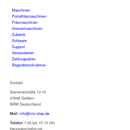
auf.
Maschinen
Die
Portalfräsmaschinen
Optionen
Fräsmaschinen
können
Graviermaschinen
auf
Zubehör
der
Software
Produktseite
Support
gewählt
Versandarten
werden
Zahlungsarten
Altgeräterücknahme
Kontakt
Siemensstraße 13-15
47608 Geldern
NRW Deutschland
Mail:
info@cnc-step.de
Telefon
7.00 bis 15.15 Uhr
Hauptgeschäftszeit: