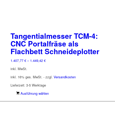
werden
Tangentialmesser TCM-4:
CNC Portalfräse als
Flachbett Schneideplotter
1.407,77
€
–
1.449,42
€
inkl. MwSt.
inkl. 16% ges. MwSt. - zzgl.
Versandkosten
Lieferzeit:
3-5 Werktage
Dieses
Ausführung wählen
Produkt
weist
mehrere
Varianten