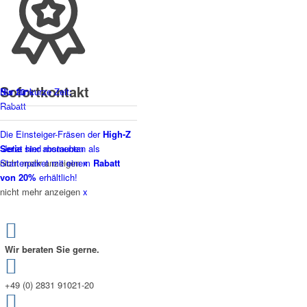
Sofortkontakt
Bis 20%
Nur für kurze Zeit:
Rabatt
Die Einsteiger-Fräsen der
High-Z
Jetzt hier abstauben
Serie
sind momentan als
nicht mehr anzeigen
Starterpaket mit einem
x
Rabatt
von 20%
erhältlich!
nicht mehr anzeigen
x
Wir beraten Sie gerne.
+49 (0) 2831 91021-20