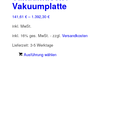
Vakuumplatte
141,61
€
–
1.392,30
€
inkl. MwSt.
inkl. 16% ges. MwSt. - zzgl.
Versandkosten
Lieferzeit:
3-5 Werktage
Dieses
Ausführung wählen
Produkt
weist
mehrere
Varianten
auf.
Die
Optionen
können
auf
der
Produktseite
gewählt